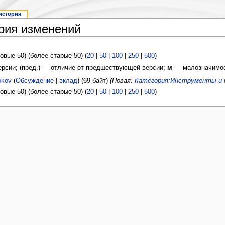
история
ория изменений
овые 50) (более старые 50) (
20
|
50
|
100
|
250
|
500
)
версии; (пред.) — отличие от предшествующей версии;
м
— малозначимое
okov
(
Обсуждение
|
вклад
)
(69 байт)
(Новая:
Категория:Инструменты и 
овые 50) (более старые 50) (
20
|
50
|
100
|
250
|
500
)