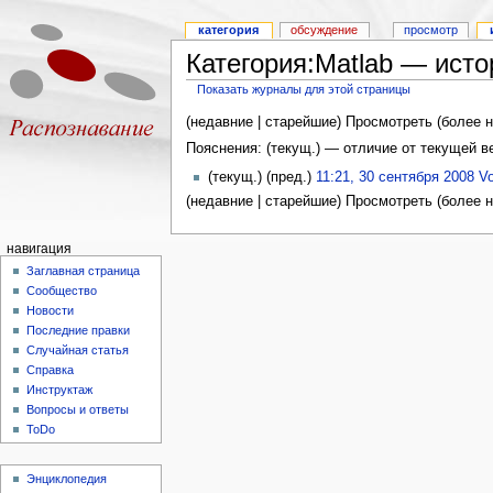
категория
обсуждение
просмотр
Категория:Matlab — ист
Показать журналы для этой страницы
(недавние | старейшие) Просмотреть (более н
Пояснения: (текущ.) — отличие от текущей 
(текущ.) (пред.)
11:21, 30 сентября 2008
V
(недавние | старейшие) Просмотреть (более н
навигация
Заглавная страница
Сообщество
Новости
Последние правки
Случайная статья
Справка
Инструктаж
Вопросы и ответы
ToDo
Энциклопедия