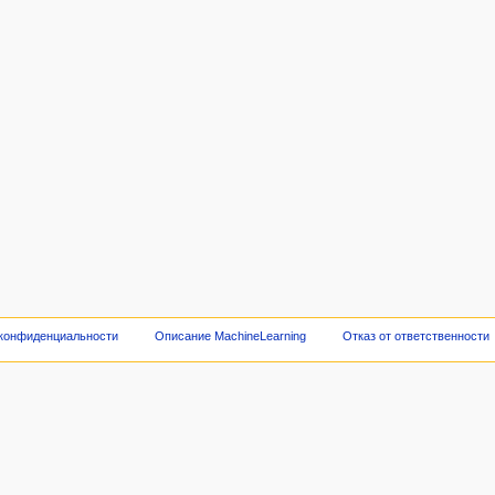
 конфиденциальности
Описание MachineLearning
Отказ от ответственности