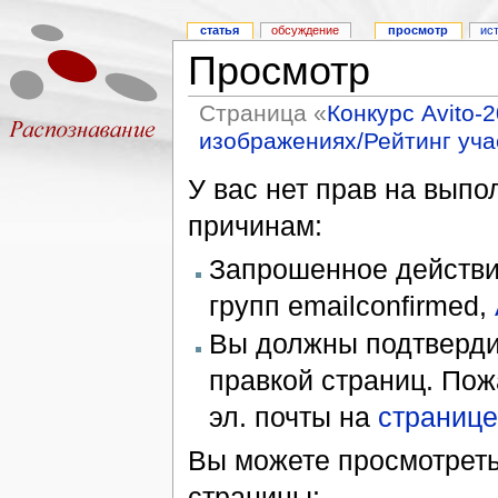
статья
обсуждение
просмотр
ис
Просмотр
Страница «
Конкурс Avito-
изображениях/Рейтинг уча
У вас нет прав на вып
причинам:
Запрошенное действие
групп emailconfirmed,
Вы должны подтверди
правкой страниц. Пож
эл. почты на
странице
Вы можете просмотреть
страницы: