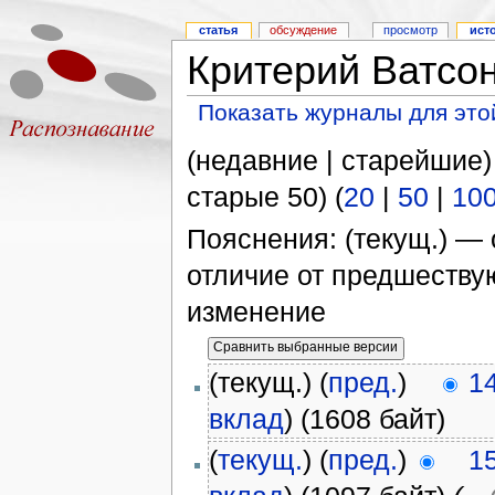
статья
обсуждение
просмотр
ист
Критерий Ватсо
Показать журналы для это
(недавние | старейшие)
старые 50) (
20
|
50
|
10
Пояснения: (текущ.) — 
отличие от предшеств
изменение
(текущ.) (
пред.
)
14
вклад
)
(1608 байт)
(
текущ.
) (
пред.
)
15