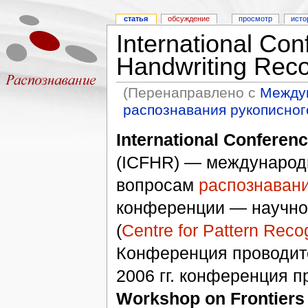
статья
обсуждение
просмотр
исто
International Con
Handwriting Rec
(Перенаправлено с
Между
распознавания рукописног
International Conferenc
(ICFHR) — международ
вопросам
распознавани
конференции — научно
(
Centre for Pattern Reco
Конференция проводитс
2006 гг. конференция 
Workshop on Frontiers 