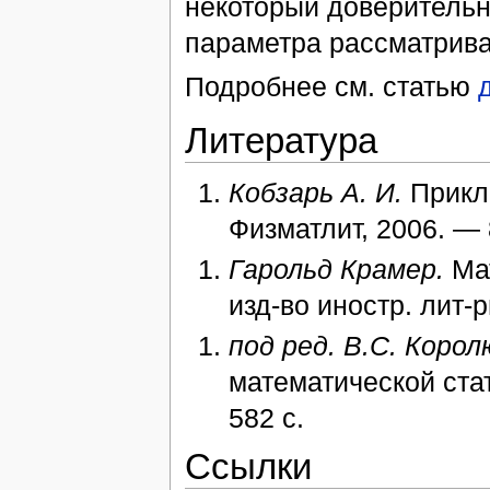
некоторый доверительны
параметра рассматрива
Подробнее см. статью
Литература
Кобзарь А. И.
Прикла
Физматлит, 2006. — 
Гарольд Крамер.
Мат
изд-во иностр. лит-р
под ред. В.С. Корол
математической ста
582 с.
Ссылки