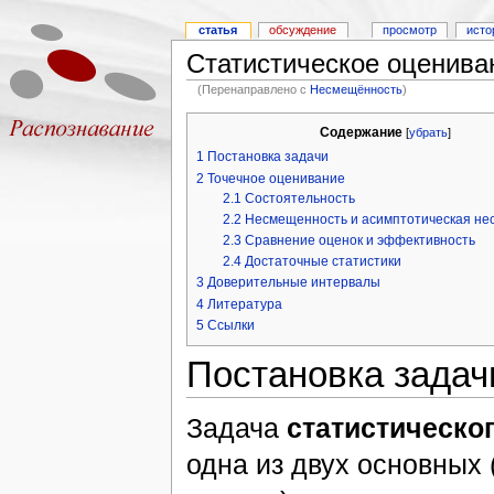
статья
обсуждение
просмотр
исто
Статистическое оценива
(Перенаправлено с
Несмещённость
)
Содержание
[
убрать
]
1
Постановка задачи
2
Точечное оценивание
2.1
Состоятельность
2.2
Несмещенность и асимптотическая не
2.3
Сравнение оценок и эффективность
2.4
Достаточные статистики
3
Доверительные интервалы
4
Литература
5
Ссылки
Постановка задач
Задача
статистическо
одна из двух основных 