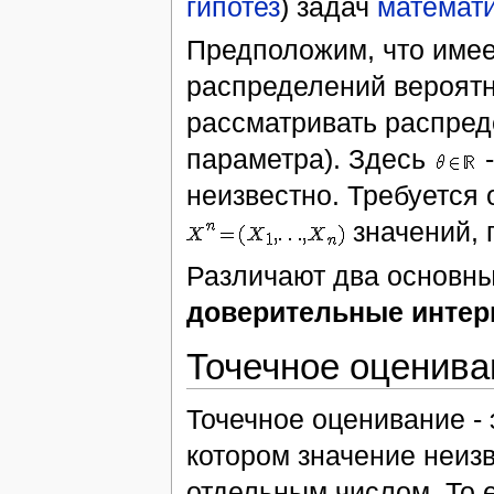
гипотез
) задач
математи
Предположим, что имее
распределений вероят
рассматривать распре
параметра). Здесь
-
неизвестно. Требуется
значений,
Различают два основны
доверительные инте
Точечное оценива
Точечное оценивание - 
котором значение неиз
отдельным числом. То 