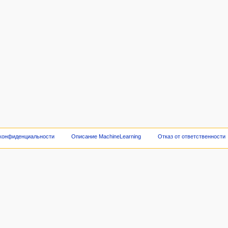
 конфиденциальности
Описание MachineLearning
Отказ от ответственности