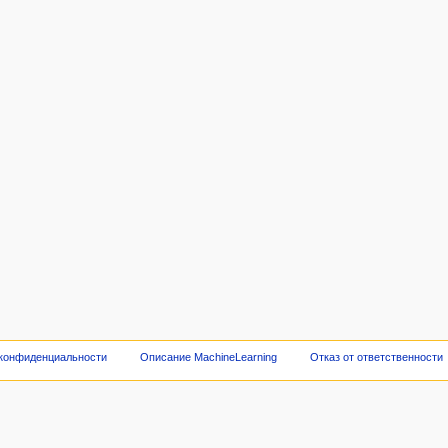
 конфиденциальности
Описание MachineLearning
Отказ от ответственности