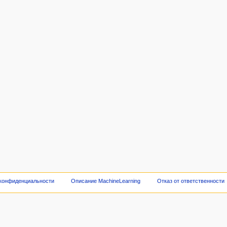
 конфиденциальности
Описание MachineLearning
Отказ от ответственности