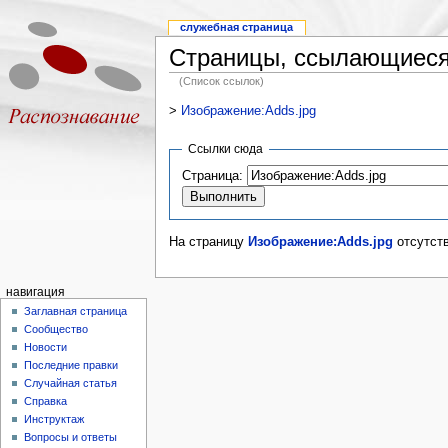
служебная страница
Страницы, ссылающиеся 
(Список ссылок)
>
Изображение:Adds.jpg
Ссылки сюда
Страница:
На страницу
Изображение:Adds.jpg
отсутств
навигация
Заглавная страница
Сообщество
Новости
Последние правки
Случайная статья
Справка
Инструктаж
Вопросы и ответы