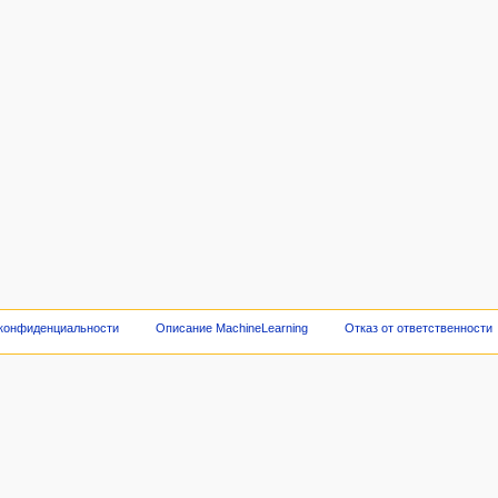
 конфиденциальности
Описание MachineLearning
Отказ от ответственности