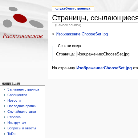
служебная страница
Страницы, ссылающиеся 
(Список ссылок)
>
Изображение:ChooseSet.jpg
Ссылки сюда
Страница:
На страницу
Изображение:ChooseSet.jpg
отс
навигация
Заглавная страница
Сообщество
Новости
Последние правки
Случайная статья
Справка
Инструктаж
Вопросы и ответы
ToDo