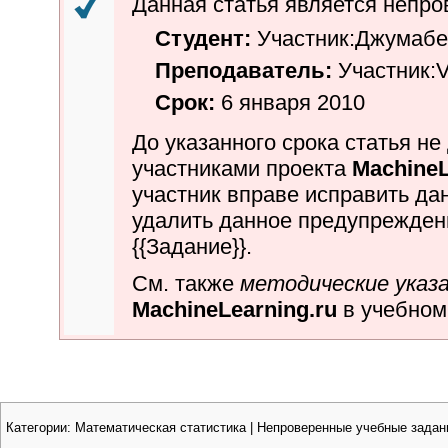
Данная статья является
непро
Студент:
Участник:Джумабе
Преподаватель:
Участник:
Срок:
6 января 2010
До указанного срока статья н
участниками проекта
MachineL
участник вправе исправить да
удалить данное предупрежде
{{
Задание
}}.
См. также
методические указ
MachineLearning.ru
в учебном
Категории
:
Математическая статистика
|
Непроверенные учебные задан