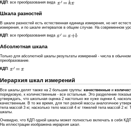
КДП
: все преобразования вида
Шкала разностей
В шкале разностей есть естественная единица измерения, но нет естест
измерения, и по шкале интервалов в общем случае. На современном ур
КДП
: все преобразования вида
Абсолютная шкала
Только для абсолютной шкалы результаты измерений - числа в обычно
преобразование.
КДП
:
Иерархия шкал измерений
Все шкалы делят также на 2 большие группы:
качественные
и
количес
порядковую, к количественным - все остальные. Это разделение показы
утверждать, что школьная оценка 2 настолько же хуже оценки 4, наскол
качественным. В то же время, для тел разной массы аналогичное утверж
тела массой 3 кг, насколько тело массой 4 кг тяжелей тела массой 2 кг
шкалы.
Очевидно, что КДП одной шкалы может полностью включать в себя КДП д
На иллюстрации изображена иерархия шкал.