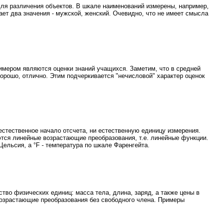
ля различения объектов. В шкале наименований измерены, например,
ет два значения - мужской, женский. Очевидно, что не имеет смысла
имером являются оценки знаний учащихся. Заметим, что в средней
хорошо, отлично. Этим подчеркивается "нечисловой" характер оценок
естественное начало отсчета, ни естественную единицу измерения.
тся линейные возрастающие преобразования, т.е. линейные функции.
Цельсия, а °F - температура по шкале Фаренгейта.
тво физических единиц: масса тела, длина, заряд, а также цены в
озрастающие преобразования без свободного члена. Примеры