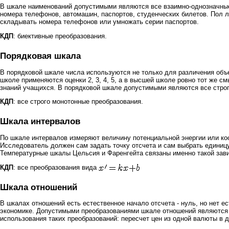
В шкале наименований допустимыми являются все взаимно-однозначные 
номера телефонов, автомашин, паспортов, студенческих билетов. Пол л
складывать номера телефонов или умножать серии паспортов.
КДП
: биективные преобразования.
Порядковая шкала
В порядковой шкале числа используются не только для различения объ
школе применяются оценки 2, 3, 4, 5, а в высшей школе ровно тот же 
знаний учащихся. В порядковой шкале допустимыми являются все строг
КДП
: все строго монотонные преобразования.
Шкала интервалов
По шкале интервалов измеряют величину потенциальной энергии или коо
Исследователь должен сам задать точку отсчета и сам выбрать единиц
Температурные шкалы Цельсия и Фаренгейта связаны именно такой зависим
КДП
: все преобразования вида
Шкала отношений
В шкалах отношений есть естественное начало отсчета - нуль, но нет 
экономике. Допустимыми преобразованиями шкале отношений являются 
использования таких преобразований: пересчет цен из одной валюты в 