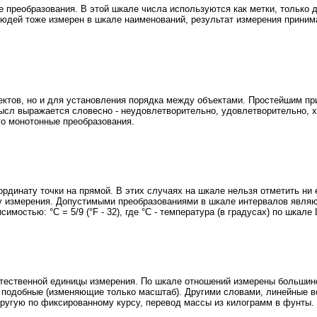
преобразования. В этой шкале числа используются как метки, только д
юдей тоже измерен в шкале наименований, результат измерения принима
ектов, но и для установления порядка между объектами. Простейшим пр
смысл выражается словесно - неудовлетворительно, удовлетворительно, 
о монотонные преобразования.
рдинату точки на прямой. В этих случаях на шкале нельзя отметить ни 
у измерения. Допустимыми преобразованиями в шкале интервалов являю
остью: °C = 5/9 (°F - 32), где °C - температура (в градусах) по шкале 
естественной единицы измерения. По шкале отношений измерены большинс
подобные (изменяющие только масштаб). Другими словами, линейные в
другую по фиксированному курсу, перевод массы из килограмм в фунты.