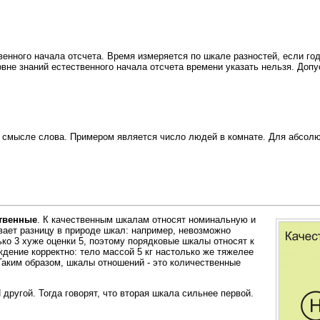
венного начала отсчета. Время измеряется по шкале разностей, если год
овне знаний естественного начала отсчета времени указать нельзя. До
м смысле слова. Примером является число людей в комнате. Для абсол
твенные
. К качественным шкалам относят номинальную и
вает разницу в природе шкал: например, невозможно
ько 3 хуже оценки 5, поэтому порядковые шкалы относят к
дение корректно: тело массой 5 кг настолько же тяжелее
. Таким образом, шкалы отношений - это количественные
ругой. Тогда говорят, что вторая шкала сильнее первой.