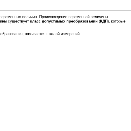
х переменных величин. Происхождение переменной величины
ичины существует
класс допустимых преобразований
(
КДП
), которые
образования, называется шкалой измерений.