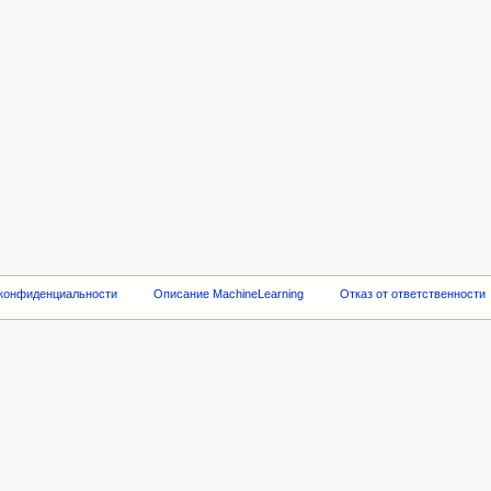
 конфиденциальности
Описание MachineLearning
Отказ от ответственности