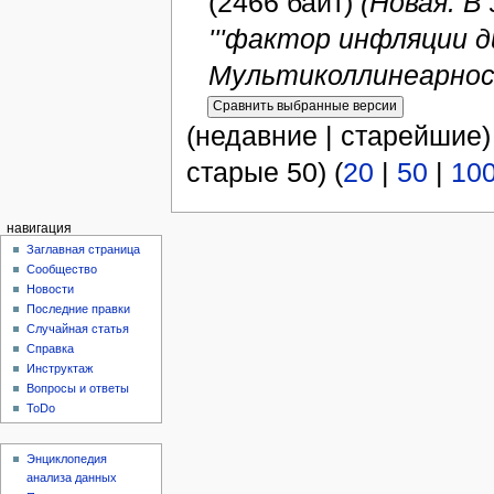
(2466 байт)
(Новая: В
'''фактор инфляции ди
Мультиколлинеарност
(недавние | старейшие)
старые 50) (
20
|
50
|
10
навигация
Заглавная страница
Сообщество
Новости
Последние правки
Случайная статья
Справка
Инструктаж
Вопросы и ответы
ToDo
Энциклопедия
анализа данных