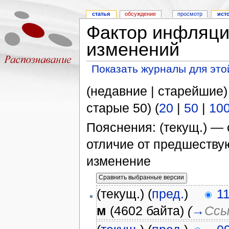
статья
обсуждение
просмотр
ист
Фактор инфляци
изменений
Показать журналы для это
(недавние | старейшие)
старые 50) (
20
|
50
|
10
Пояснения: (текущ.) — 
отличие от предшеств
изменение
(текущ.) (
пред.
)
1
м
(4602 байта)
(
→
Ссы