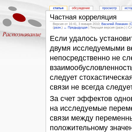
статья
обсуждение
просмотр
исто
Частная корреляция
Версия от 16:41, 3 января 2010;
Василий Ломакин
(
О
(
разн.
)
← Предыдущая
| Текущая версия (разн.) | 
Если удалось установи
двумя исследуемыми в
непосредственно не сл
взаимообусловленность
следует стохастическая
связи не всегда следуе
За счет эффектов одно
на исследуемые перем
связи между переменны
положительному значе