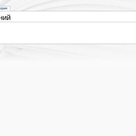
тория
ний