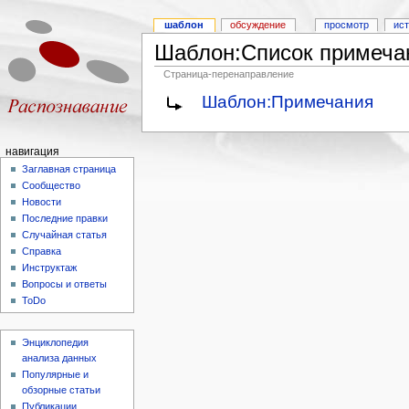
шаблон
обсуждение
просмотр
ис
Шаблон:Список примеча
Страница-перенаправление
Шаблон:Примечания
навигация
Заглавная страница
Сообщество
Новости
Последние правки
Случайная статья
Справка
Инструктаж
Вопросы и ответы
ToDo
Энциклопедия
анализа данных
Популярные и
обзорные статьи
Публикации