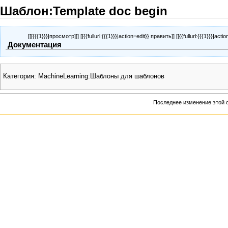
Шаблон:Template doc begin
[[[{{{1}}}|просмотр]]] [[{{fullurl:{{{1}}}|action=edit}} править]] [[{{fullurl:{{{1}}}|act
Документация
Категория
:
MachineLearning:Шаблоны для шаблонов
Последнее изменение этой с