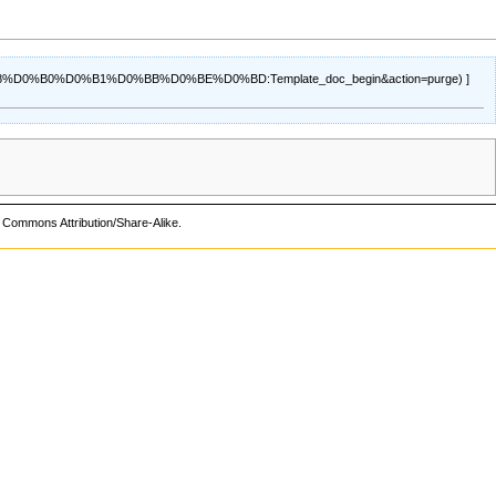
]
 Commons Attribution/Share-Alike
.