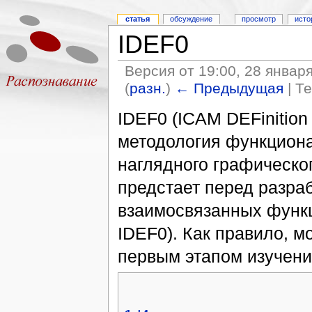
статья
обсуждение
просмотр
исто
IDEF0
Версия от 19:00, 28 январ
(
разн.
)
← Предыдущая
| Т
IDEF0 (ICAM DEFinition
методология функцион
наглядного графическо
предстает перед разра
взаимосвязанных функ
IDEF0). Как правило, 
первым этапом изучени