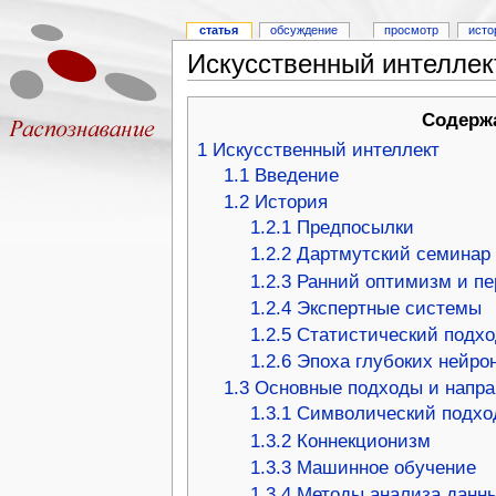
статья
обсуждение
просмотр
исто
Искусственный интеллек
Содерж
1
Искусственный интеллект
1.1
Введение
1.2
История
1.2.1
Предпосылки
1.2.2
Дартмутский семинар
1.2.3
Ранний оптимизм и пе
1.2.4
Экспертные системы
1.2.5
Статистический подхо
1.2.6
Эпоха глубоких нейро
1.3
Основные подходы и напр
1.3.1
Символический подхо
1.3.2
Коннекционизм
1.3.3
Машинное обучение
1.3.4
Методы анализа данн