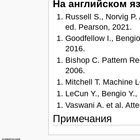
На английском я
Russell S., Norvig P. 
ed. Pearson, 2021.
Goodfellow I., Bengio
2016.
Bishop C. Pattern Re
2006.
Mitchell T. Machine 
LeCun Y., Bengio Y.,
Vaswani A. et al. Att
Примечания
навигация