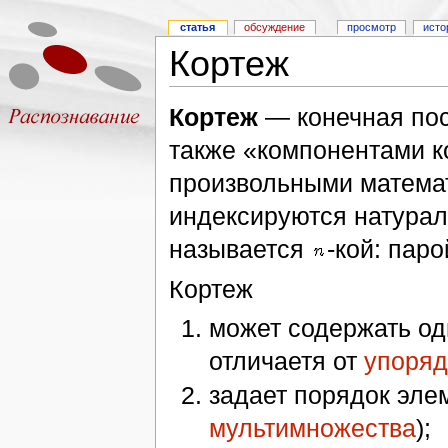
статья
обсуждение
просмотр
исто
Кортеж
Кортеж
— конечная пос
также «компонентами к
произвольными матема
индексируются натура
называется
-кой: паро
Кортеж
может содержать оди
отличаетя от
упоряд
задает порядок элем
мультимножества
);