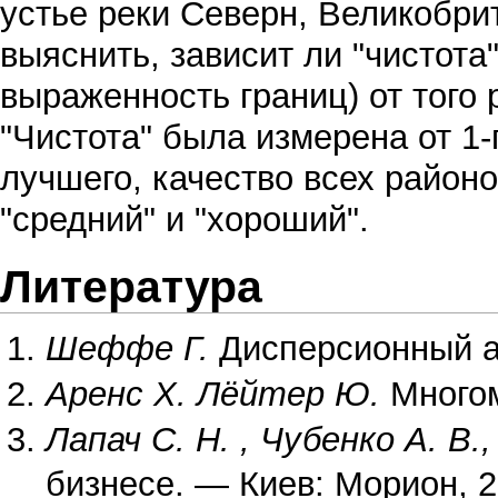
устье реки Северн, Великобр
выяснить, зависит ли "чистота
выраженность границ) от того 
"Чистота" была измерена от 1-г
лучшего, качество всех район
"средний" и "хороший".
Литература
Шеффе Г.
Дисперсионный ан
Аренс Х.
Лёйтер Ю.
Многом
Лапач С. Н. , Чубенко А. В.,
бизнесе. — Киев: Морион, 2