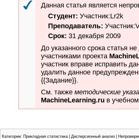
Данная статья является
непро
Студент:
Участник:Lr2k
Преподаватель:
Участник:
Срок:
31 декабря 2009
До указанного срока статья н
участниками проекта
MachineL
участник вправе исправить да
удалить данное предупрежде
{{
Задание
}}.
См. также
методические указ
MachineLearning.ru
в учебном
Категории
:
Прикладная статистика
|
Дисперсионный анализ
|
Непровере