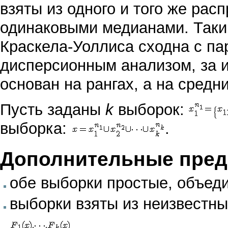
взяты из одного и того же рас
одинаковыми медианами. Таки
Краскела-Уоллиса сходна с
па
дисперсионным анализом
, за
основан на рангах, а на средни
Пусть заданы
k
выборок:
выборка:
.
Дополнительные пре
обе выборки
простые
, объед
выборки взяты из неизвестн
.