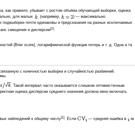
ка, как правило, убывает с ростом объёма обучающей выборки, оценка
ально, для малых
(например,
) — максимально.
е подвыборки почти одинаковы и предсказания на разных исключаемых
[1]
ланс смещения и дисперсии
.
тей (Brier score), логарифмической функции потерь и т. д. Одна и та
, связанную с конечностью выборки и случайностью разбиений.
имы.
. Такой интервал часто оказывается слишком оптимистичным
ректная оценка дисперсии среднего значения должна явно включать
[1]
овых наблюдений к общему числу
. Если
— средняя ошибка в
-м