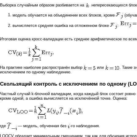
Выборка случайным образом разбивается на
непересекающихся блоков
модель обучается на объединении всех блоков, кроме
(обуча
вычисляется средняя ошибка на отложенном блоке
:
Итоговая оценка кросс-валидации есть среднее арифметическое по все
На практике наиболее распространён выбор
или
. Такие 
исключением по одному наблюдению.
Скользящий контроль с исключением по одному (L
Частный случай k-блочной валидации, когда каждый блок состоит ровно
кроме одной, а ошибка вычисляется на исключённой точке. Оценка:
где
— модель, обученная без
-го наблюдения.
LOOCV обладает минимальным смещением, так как для обучения использ