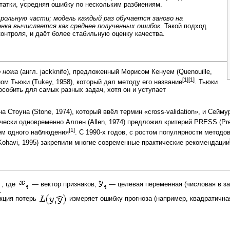
татки, усредняя ошибку по нескольким разбиениям.
рольную части; модель каждый раз обучается заново на
енка вычисляется как среднее полученных ошибок
. Такой подход
онтроля, и даёт более стабильную оценку качества.
о ножа
(англ. jackknife), предложенный
Морисом Кенуем
(Quenouille,
[1]
[1]
ом Тьюки
(Tukey, 1958), который дал методу его название
. Тьюки
собить для самых разных задач, хотя он и уступает
на Стоуна
(Stone, 1974), который ввёл термин «cross-validation», и
Сеймур
ически одновременно Аллен (Allen, 1974) предложил критерий PRESS (Pre
[1]
ем одного наблюдения
. С 1990-х годов, с ростом популярности метод
Kohavi, 1995) закрепили многие современные практические рекомендации
, где
— вектор признаков,
— целевая переменная (числовая в з
нкция потерь
измеряет ошибку прогноза (например, квадратична