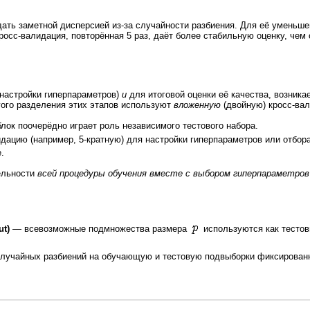
ать заметной дисперсией из-за случайности разбиения. Для её уменьш
росс-валидация, повторённая 5 раз, даёт более стабильную оценку, чем
настройки гиперпараметров)
и
для итоговой оценки её качества, возник
гого разделения этих этапов используют
вложенную
(двойную) кросс-ва
лок поочерёдно играет роль независимого тестового набора.
дацию (например, 5-кратную) для настройки гиперпараметров или отбор
.
ельности
всей процедуры обучения вместе с выбором гиперпараметров
ut)
— всевозможные подмножества размера
используются как тесто
лучайных разбиений на обучающую и тестовую подвыборки фиксированно