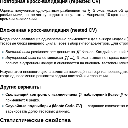
Повторная кросс-валидация (repeated CV)
Оценка, полученная однократным разбиением на
блоков, может облад
разбиениями, после чего усредняют результаты. Например, 10-кратная к
времени вычислений.
Вложенная кросс-валидация (nested CV)
Когда кросс-валидация одновременно применяется для выбора модели (
тестовые блоки внешнего цикла через выбор гиперпараметров. Для стро
Внешний цикл
разбивает все данные на
блоков. Каждый внешний б
Внутренний цикл
на оставшихся
блоках выполняет кросс-вали
полном внутреннем наборе и оценивается на внешнем тестовом блоке
Результатом внешнего цикла является несмещённая оценка производит
когда одновременно решаются задачи настройки и сравнения.
Другие варианты
Скользящий контроль с исключением
наблюдений (leave-
-o
применяется редко.
Случайные подвыборки (Monte Carlo CV)
— заданное количество с
варьировать долю тестовых данных.
Статистические свойства