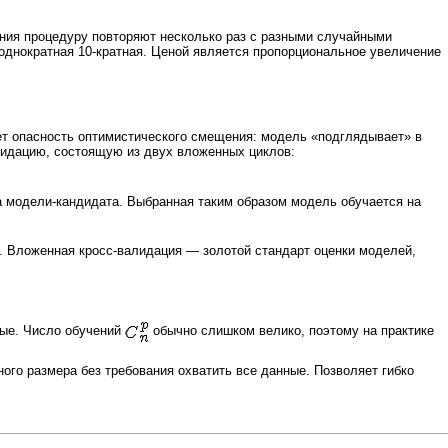
ения процедуру повторяют несколько раз с разными случайными
 однократная 10-кратная. Ценой является пропорциональное увеличение
ает опасность оптимистического смещения: модель «подглядывает» в
лидацию, состоящую из двух вложенных циклов:
а модели-кандидата. Выбранная таким образом модель обучается на
. Вложенная кросс-валидация — золотой стандарт оценки моделей,
вые. Число обучений
обычно слишком велико, поэтому на практике
го размера без требования охватить все данные. Позволяет гибко