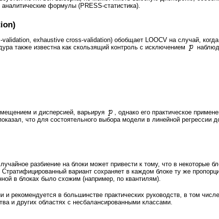
 аналитические формулы (PRESS-статистика).
ion)
alidation, exhaustive cross-validation) обобщает LOOCV на случай, когд
дура также известна как скользящий контроль с исключением
наблюде
смещением и дисперсией, варьируя
, однако его практическое примен
показал, что для состоятельного выбора модели в линейной регрессии 
учайное разбиение на блоки может привести к тому, что в некоторые бл
. Стратифицированный вариант сохраняет в каждом блоке ту же пропорц
ной в блоках было схожим (например, по квантилям).
 и рекомендуется в большинстве практических руководств, в том числе 
тва и других областях с несбалансированными классами.