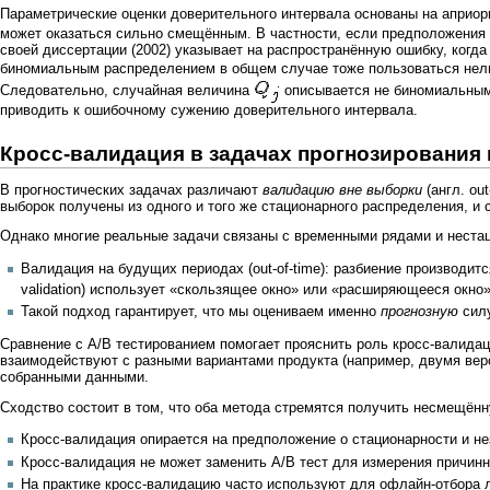
Параметрические оценки доверительного интервала основаны на априо
может оказаться сильно смещённым. В частности, если предположения
своей диссертации (2002) указывает на распространённую ошибку, ког
биномиальным распределением в общем случае тоже пользоваться нель
Следовательно, случайная величина
описывается не биномиальным
приводить к ошибочному сужению доверительного интервала.
Кросс-валидация в задачах прогнозирования 
В прогностических задачах различают
валидацию вне выборки
(англ. out
выборок получены из одного и того же стационарного распределения, и 
Однако многие реальные задачи связаны с временными рядами и неста
Валидация на будущих периодах (out-of-time): разбиение производит
validation) использует «скользящее окно» или «расширяющееся окн
Такой подход гарантирует, что мы оцениваем именно
прогнозную
силу
Сравнение с
A/B тестированием
помогает прояснить роль кросс-валидац
взаимодействуют с разными вариантами продукта (например, двумя ве
собранными данными.
Сходство состоит в том, что оба метода стремятся получить несмещён
Кросс-валидация опирается на предположение о стационарности и н
Кросс-валидация не может заменить A/B тест для измерения причин
На практике кросс-валидацию часто используют для офлайн-отбора л