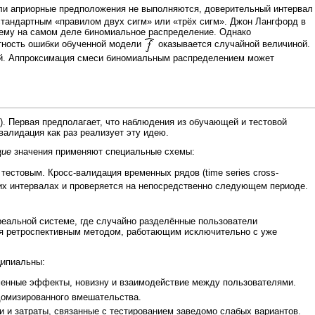
ли априорные предположения не выполняются, доверительный интервал
стандартным «правилом двух сигм» или «трёх сигм». Джон Лангфорд в
щему на самом деле
биномиальное распределение
. Однако
тность ошибки обученной модели
оказывается случайной величиной.
ий. Аппроксимация смеси биномиальным распределением может
ion). Первая предполагает, что наблюдения из обучающей и тестовой
валидация как раз реализует эту идею.
щие
значения применяют специальные схемы:
тестовым. Кросс-валидация временных рядов (time series cross-
ких интервалах и проверяется на непосредственно следующем периоде.
реальной системе, где случайно разделённые пользователи
тся ретроспективным методом, работающим исключительно с уже
ципиальны:
еменные эффекты, новизну и взаимодействие между пользователями.
домизированного вмешательства.
и и затраты, связанные с тестированием заведомо слабых вариантов.