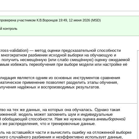
проверена участником
К.В.Воронцов
19:49, 12 июня 2026 (MSD)
й контроль
 cross-validation) — метод оценки предсказательной способности
а многократном разбиении исходной выборки на обучающую и
— получить несмещённую (или слабо смещённую) оценку ожидаемой
самым избежать
переобучения
при выборе модели или настройке её
лидация является одним из основных инструментов сравнения
ематическое применение позволяет разделить этапы обучения,
получения надёжных и воспроизводимых результатов.
во на тех же данных, на которых она обучалась. Однако такая
аниженной: модель может запомнить шум и индивидуальные
хой обобщающей способности. Нам же нужна оценка
вневыборочной
 же распределения, что и тренировочные данные.
ль на оставшейся части и вычислить ошибку на отложенной выборке
кретного случайного разбиения и неэффективно использует данные,