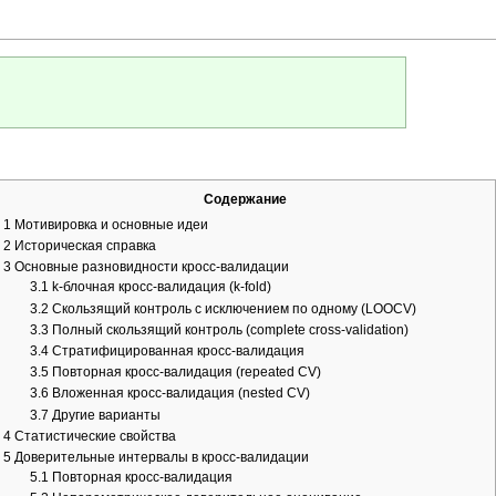
Содержание
1
Мотивировка и основные идеи
2
Историческая справка
3
Основные разновидности кросс-валидации
3.1
k-блочная кросс-валидация (k-fold)
3.2
Скользящий контроль с исключением по одному (LOOCV)
3.3
Полный скользящий контроль (complete cross-validation)
3.4
Стратифицированная кросс-валидация
3.5
Повторная кросс-валидация (repeated CV)
3.6
Вложенная кросс-валидация (nested CV)
3.7
Другие варианты
4
Статистические свойства
5
Доверительные интервалы в кросс-валидации
5.1
Повторная кросс-валидация