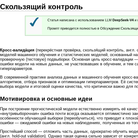
Скользящий контроль
Статья написана с использованием LLM
DeepSeek-V4
и 
Промпт приводится полностью в
Обсуждение:Скользящи
Кросс-валида́ция
(перекрёстная прове́рка, скользя́щий контро́ль, англ.
моделей машинного обучения
и
статистических моделей
, основанный н
проверочную (тестовую)
подвыборки
. Основная цель кросс-валидации 
ошибки модели на новых данных, не участвовавших в обучении, и тем 
гиперпараметров
.
В современной практике
анализа данных
и
машинного обучения
кросс-ва
алгоритмов, отбора признаков и оптимизации гиперпараметров. Её сист
выбора модели и итоговой оценки качества, что критически важно для 
Мотивировка и основные идеи
При построении прогностической модели естественно измерять её качест
«внутривыборочная» ошибка почти всегда оказывается оптимистично з
особенности обучающей выборки (
переобучиться
), что приводит к пло
ошибки — ожидаемой ошибки на новых наблюдениях, полученных из того
Простейший способ — отложить часть данных, однократно обучить моде
(англ. hold-out validation). Однако такая оценка сильно зависит от кон