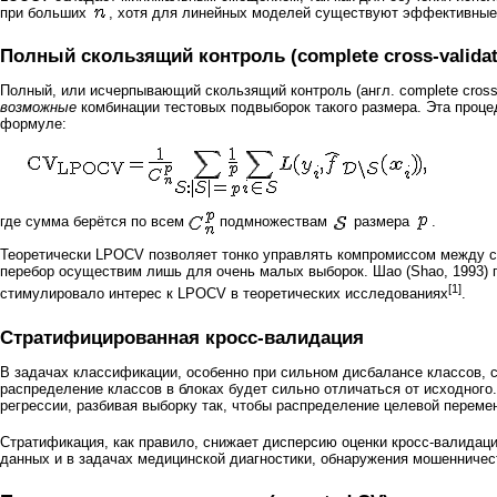
при больших
, хотя для линейных моделей существуют эффективные
Полный скользящий контроль (complete cross-validat
Полный, или исчерпывающий скользящий контроль (англ. complete cross-v
возможные
комбинации тестовых подвыборок такого размера. Эта проце
формуле:
где сумма берётся по всем
подмножествам
размера
.
Теоретически LPOCV позволяет тонко управлять компромиссом между 
перебор осуществим лишь для очень малых выборок. Шао (Shao, 1993) 
[1]
стимулировало интерес к LPOCV в теоретических исследованиях
.
Стратифицированная кросс-валидация
В задачах классификации, особенно при сильном дисбалансе классов, сл
распределение классов в блоках будет сильно отличаться от исходного
регрессии, разбивая выборку так, чтобы распределение целевой перемен
Стратификация, как правило, снижает дисперсию оценки кросс-валидации
данных и в задачах медицинской диагностики, обнаружения мошенничес