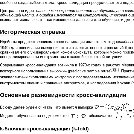
особенно когда выборка мала. Кросс-валидация преодолевает эти недос
Центральная идея:
данные многократно делятся на обучающую и конт
обучающей части, а ошибка измеряется на контрольной; итоговая оц
позволяет использовать все имеющиеся данные и для обучения, и для к
Историческая справка
Идейным предшественником кросс-валидации является метод
складног
1949) для оценивания смещения статистических оценок и развитый
Джон
сравнивал его с универсальным ножом бойскаута, который можно приспо
специализированным инструментам в каждой конкретной ситуации.
Современная кросс-валидация возникла в 1970-х годах в работах
Мерви
[1]
[1]
повторного использования выборки» (predictive sample reuse)
. Практ
эквивалентный скользящему контролю с последовательным исключени
инструментом оценки и сравнения алгоритмов, а исследования Кохави (
Основные разновидности кросс-валидации
Всюду далее будем считать, что имеется выборка
Модель, обученная на подмножестве
, обозначается
. Фу
k-блочная кросс-валидация (k-fold)