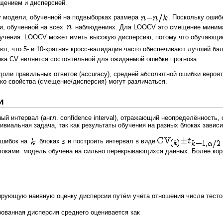
щением и дисперсией.
 модели, обученной на подвыборках размера
. Поскольку ошиб
и, обученной на всех
наблюдениях. Для LOOCV это смещение миним
бучения. LOOCV может иметь высокую дисперсию, потому что обучающи
т, что 5- и 10-кратная кросс-валидация часто обеспечивают лучший ба
ка CV является состоятельной для ожидаемой ошибки прогноза.
ли правильных ответов (accuracy), средней абсолютной ошибки вероятнос
ко свойства (смещение/дисперсия) могут различаться.
и
ый интервал (англ. confidence interval), отражающий неопределённость
виальная задача, так как результаты обучения на разных блоках завис
ошибок на
блоках
и построить интервал в виде
локами: модель обучена на сильно перекрывающихся данных. Более кор
ирующую наивную оценку дисперсии путём учёта отношения числа тест
ированная дисперсия среднего оценивается как