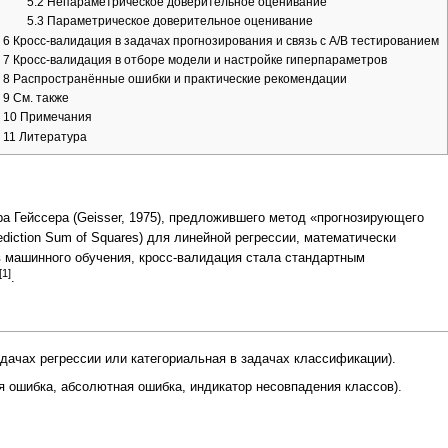
5.2
Непараметрическое доверительное оценивание
5.3
Параметрическое доверительное оценивание
6
Кросс-валидация в задачах прогнозирования и связь с A/B тестированием
7
Кросс-валидация в отборе модели и настройке гиперпараметров
8
Распространённые ошибки и практические рекомендации
9
См. также
10
Примечания
11
Литература
а Гейссера
(Geisser, 1975), предложившего метод «прогнозирующего
diction Sum of Squares) для линейной регрессии, математически
ов машинного обучения, кросс-валидация стала стандартным
[1]
.
адачах
регрессии
или категориальная в
задачах классификации
).
я ошибка, абсолютная ошибка, индикатор несовпадения классов).