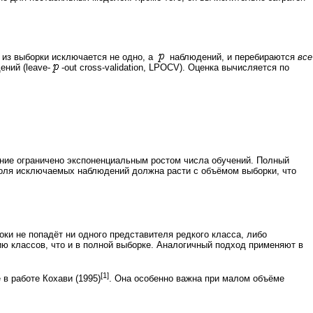
а из выборки исключается не одно, а
наблюдений, и перебираются
все
ний (leave-
-out cross-validation, LPOCV). Оценка вычисляется по
ение ограничено экспоненциальным ростом числа обучений. Полный
доля исключаемых наблюдений должна расти с объёмом выборки, что
оки не попадёт ни одного представителя редкого класса, либо
ию классов, что и в полной выборке. Аналогичный подход применяют в
[1]
в работе Кохави (1995)
. Она особенно важна при малом объёме