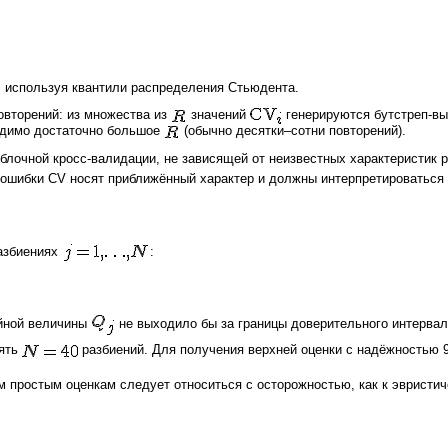
, используя квантили распределения Стьюдента.
повторений: из множества из
значений
генерируются бутстреп-выб
одимо достаточно большое
(обычно десятки–сотни повторений).
блочной кросс-валидации, не зависящей от неизвестных характеристик 
 ошибки CV носят приближённый характер и должны интерпретироваться
разбиениях
:
айной величины
не выходило бы за границы доверительного интерва
зять
разбиений. Для получения верхней оценки с надёжностью 
м простым оценкам следует относиться с осторожностью, как к эвристич