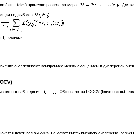
 (англ. folds) примерно равного размера:
. Для к
ющая подвыборка
);
.
м
блокам:
значения обеспечивают компромисс между смещением и дисперсией оценк
OOCV)
 из одного наблюдения:
. Обозначается LOOCV (leave-one-out cros
уется почти вся выборка, но может иметь высокую дисперсию, особенн