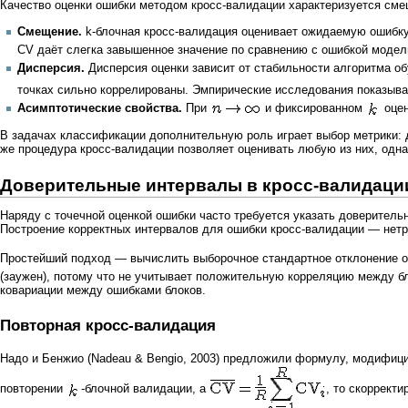
Качество оценки ошибки методом кросс-валидации характеризуется сме
Смещение.
k-блочная кросс-валидация оценивает ожидаемую ошибку
CV даёт слегка завышенное значение по сравнению с ошибкой модел
Дисперсия.
Дисперсия оценки зависит от стабильности алгоритма о
точках сильно коррелированы. Эмпирические исследования показываю
Асимптотические свойства.
При
и фиксированном
оцен
В задачах классификации дополнительную роль играет выбор метрики: до
же процедура кросс-валидации позволяет оценивать любую из них, одна
Доверительные интервалы в кросс-валидаци
Наряду с точечной оценкой ошибки часто требуется указать доверительн
Построение корректных интервалов для ошибки кросс-валидации — нетри
Простейший подход — вычислить выборочное стандартное отклонение 
(заужен), потому что не учитывает положительную корреляцию между б
ковариации между ошибками блоков.
Повторная кросс-валидация
Надо и Бенжио (Nadeau & Bengio, 2003) предложили формулу, модифиц
повторении
-блочной валидации, а
, то скоррект