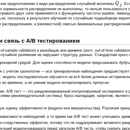
рном предположении о виде распределения случайной величины
. Ес
 о
нормальности распределения
не выполнены, то нельзя пользоваться 
да правило двух сигм применяется к функционалу частоты ошибок, имею
зя, поскольку в результате обучения по случайным подвыборкам вероя
 распределением, а (неизвестной) смесью биномиальных распределен
и связь с A/B тестированием
-of-sample validation) и
валидацию вне времени
(англ. out-of-time validat
случайное разбиение не нарушает структуру данных. Стандартная кросс-
ционарной средой. Для оценки способности модели предсказывать
буду
ся с учётом хронологии — все тренировочные наблюдения предшествуют 
о»: модель последовательно обучается на всё более длинных историчес
 во времени, а не умение модели интерполировать пропуски.
ии. A/B тест — это рандомизированный контролируемый эксперимент в 
рсиями рекомендательной системы). Кросс-валидация, напротив, являе
ную оценку эффективности (модели или вмешательства). Различия прин
езависимости наблюдений, в то время как A/B тест может учитывать вр
но-следственных эффектов, потому что не подразумевает активного ран
учшей модели-кандидата перед запуском A/B теста, чтобы снизить риск