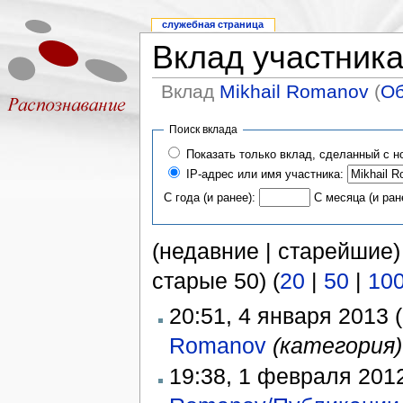
служебная страница
Вклад участник
Вклад
Mikhail Romanov
(
О
Поиск вклада
Показать только вклад, сделанный с н
IP-адрес или имя участника:
С года (и ранее):
С месяца (и ран
(недавние | старейшие)
старые 50) (
20
|
50
|
10
20:51, 4 января 2013 (
Romanov
‎
(категория)
19:38, 1 февраля 2012