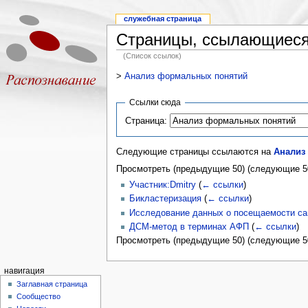
служебная страница
Страницы, ссылающиеся
(Список ссылок)
>
Анализ формальных понятий
Ссылки сюда
Страница:
Следующие страницы ссылаются на
Анализ
Просмотреть (предыдущие 50) (следующие 50
Участник:Dmitry
(
← ссылки
)
Бикластеризация
(
← ссылки
)
Исследование данных о посещаемости са
ДСМ-метод в терминах АФП
(
← ссылки
)
Просмотреть (предыдущие 50) (следующие 50
навигация
Заглавная страница
Сообщество