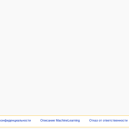
 конфиденциальности
Описание MachineLearning
Отказ от ответственности