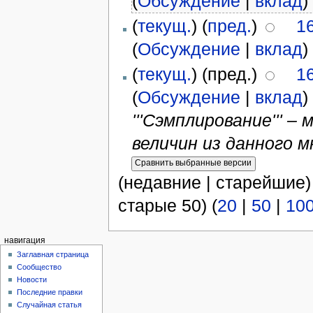
(
Обсуждение
|
вклад
)
(
текущ.
) (
пред.
)
1
(
Обсуждение
|
вклад
)
(
текущ.
) (пред.)
1
(
Обсуждение
|
вклад
)
'''Сэмплирование'''
величин из данного мн
(недавние | старейшие)
старые 50) (
20
|
50
|
10
навигация
Заглавная страница
Сообщество
Новости
Последние правки
Случайная статья