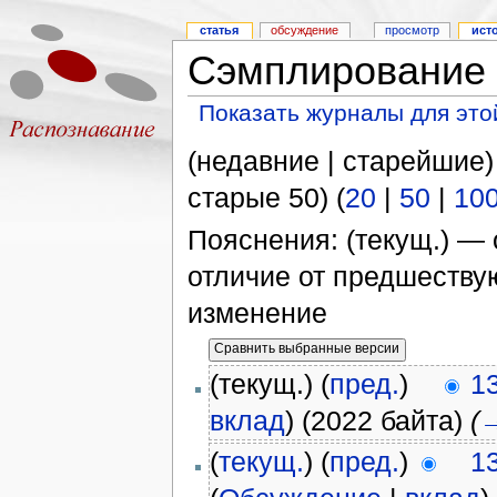
статья
обсуждение
просмотр
ист
Сэмплирование 
Показать журналы для это
(недавние | старейшие)
старые 50) (
20
|
50
|
10
Пояснения: (текущ.) — 
отличие от предшеств
изменение
(текущ.) (
пред.
)
1
вклад
)
(2022 байта)
(
(
текущ.
) (
пред.
)
1