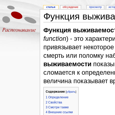
статья
обсуждение
просмотр
исто
Функция выжива
Функция выживаемос
function
) - это характе
привязывает некоторое
смерть или поломку на
выживаемости
показы
сломается к определен
величина показывает в
Содержание
[
убрать
]
1
Определение
2
Свойства
3
Смотри также
4
Внешние ссылки