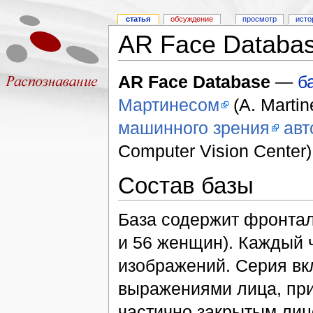
статья
обсуждение
просмотр
исто
AR Face Databa
AR Face Database
—
б
Мартинесом
(A. Martin
машинного зрения
авт
Computer Vision Center)
Состав базы
База содержит фронтал
и 56 женщин). Каждый 
изображений. Серия вк
выражениями лица, при
частично закрытым лиц