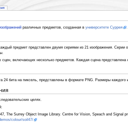
рия
изображений
различных предметов, созданная в
университете Суррея
.
Каждый предмет представлен двумя сериями из 21 изображения. Серии 
ы.
х сцен, включающих несколько предметов. Каждая сцена представлена с
ета 24 бита на пиксель, представлены в формате PNG. Размеры каждого
ния
следовательских целях.
й:
7, The Surrey Object Image Library. Centre for Vision, Speach and Signal pro
emos/colour/soil47/