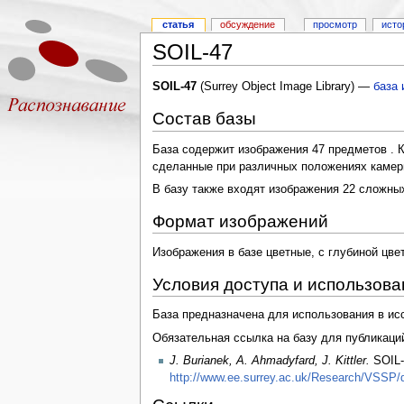
статья
обсуждение
просмотр
исто
SOIL-47
SOIL-47
(Surrey Object Image Library) —
база 
Состав базы
База содержит изображения 47 предметов . 
сделанные при различных положениях камер
В базу также входят изображения 22 сложны
Формат изображений
Изображения в базе цветные, с глубиной цв
Условия доступа и использова
База предназначена для использования в ис
Обязательная ссылка на базу для публикаци
J. Burianek, A. Ahmadyfard, J. Kittler.
SOIL-4
http://www.ee.surrey.ac.uk/Research/VSSP/d