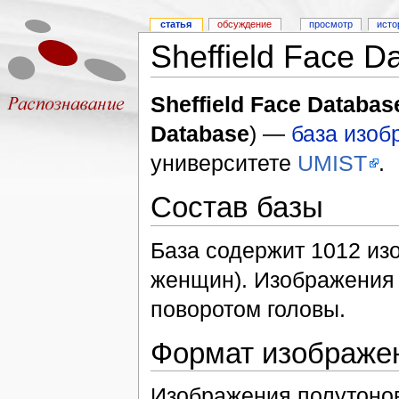
статья
обсуждение
просмотр
исто
Sheffield Face D
Sheffield Face Databas
Database
) —
база изоб
университете
UMIST
.
Состав базы
База содержит 1012 из
женщин). Изображения 
поворотом головы.
Формат изображе
Изображения полутонов