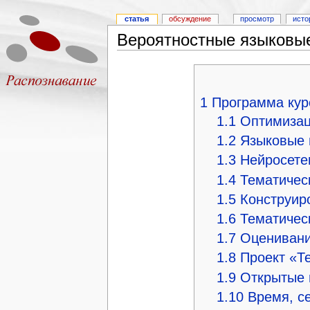
статья
обсуждение
просмотр
исто
Вероятностные языковые
1
Программа кур
1.1
Оптимизац
1.2
Языковые 
1.3
Нейросете
1.4
Тематичес
1.5
Конструир
1.6
Тематичес
1.7
Оценивани
1.8
Проект «Т
1.9
Открытые 
1.10
Время, с