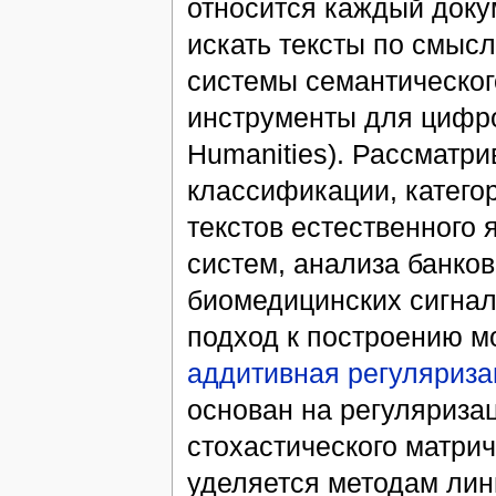
относится каждый доку
искать тексты по смысл
системы семантического
инструменты для цифро
Humanities). Рассматр
классификации, катего
текстов естественного 
систем, анализа банко
биомедицинских сигнал
подход к построению м
аддитивная регуляриза
основан на регуляриза
стохастического матри
уделяется методам лин