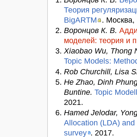
Теория регуляризац
BigARTM
. Москва
Воронцов К. В.
Адди
моделей: теория и 
Xiaobao Wu, Thong 
Topic Models: Method
Rob Churchill, Lisa S
He Zhao, Dinh Phung
Buntine.
Topic Model
2021.
Hamed Jelodar, Yong
Allocation (LDA) and 
survey
. 2017.