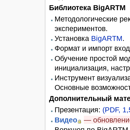
Библиотека BigARTM
Методологические ре
экспериментов.
Установка
BigARTM
.
Формат и импорт вхо
Обучение простой мод
инициализация, настр
Инструмент визуализ
Основные возможност
Дополнительный мате
Презентация:
(PDF, 1
Видео
— обновление
Воркшоп по BigARTM 