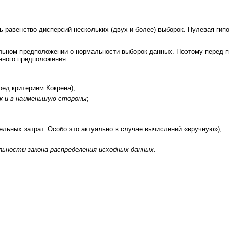
ь равенство
дисперсий
нескольких (двух и более)
выборок
.
Нулевая гипо
ельном предположении о
нормальности
выборок данных. Поэтому перед 
нного предположения.
еред
критерием Кокрена
),
к и в наименьшую стороны
;
льных затрат. Особо это актуально в случае вычислений «вручную»),
льности закона распределения исходных данных
.