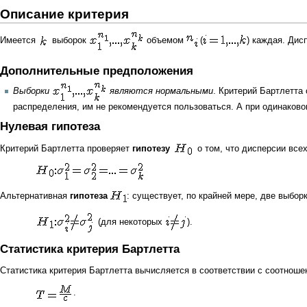
Описание критерия
Имеется
выборок
объемом
(
) каждая.
Дис
Дополнительные предположения
Выборки
являются
нормальными
. Критерий Бартлетта
распределения, им не рекомендуется пользоваться. А при одинаков
Нулевая гипотеза
Критерий Бартлетта проверяет
гипотезу
о том, что дисперсии все
Альтернативная
гипотеза
: существует, по крайней мере, две выбор
(для некоторых
).
Статистика критерия Бартлетта
Статистика
критерия Бартлетта вычисляется в соответствии с соотноше
.