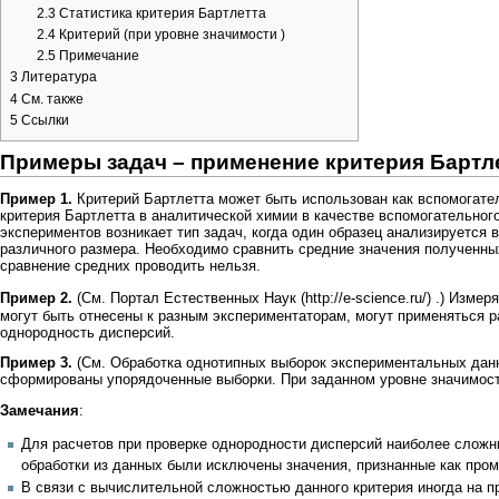
2.3
Статистика критерия Бартлетта
2.4
Критерий (при уровне значимости )
2.5
Примечание
3
Литература
4
См. также
5
Ссылки
Примеры задач – применение критерия Бартл
Пример 1.
Критерий Бартлетта может быть использован как вспомогател
критерия Бартлетта в аналитической химии в качестве вспомогательного
экспериментов возникает тип задач, когда один образец анализируется
различного размера. Необходимо сравнить
средние значения
полученных
сравнение средних проводить нельзя.
Пример 2.
(См.
Портал Естественных Наук
.) Измер
могут быть отнесены к разным экспериментаторам, могут применяться 
однородность дисперсий.
Пример 3.
(См.
Обработка однотипных выборок экспериментальных дан
сформированы упорядоченные выборки. При заданном
уровне значимос
Замечания
:
Для расчетов при проверке однородности дисперсий наиболее сложн
обработки из данных были исключены значения, признанные как пром
В связи с вычислительной сложностью данного критерия иногда на пр