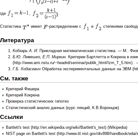
где
,
.
Статистика
имеет
-распределение с
и
степенями свободы
Литература
Кобзарь А. И.
Прикладная математическая статистика. — М.: Физм
Б.Ю. Лемешко, Е.П. Миркин.
Критерии Бартлетта и Кокрена в изм
. 
Г.Б. Ходасевич
Обработка экспериментальных данных на ЭВМ
См. также
Критерий Фишера
Критерий Кокрена
Проверка статистических гипотез
Статистический анализ данных (курс лекций, К.В.Воронцов)
Ссылки
Bartlett's test
(Wikipedia)
NIST page on Bartlett's test