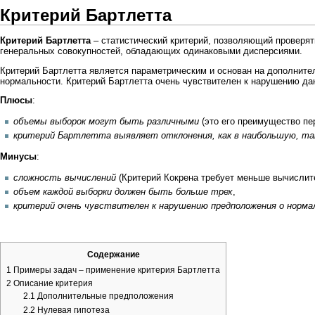
Критерий Бартлетта
Критерий Бартлетта
–
статистический критерий
, позволяющий проверят
генеральных совокупностей
, обладающих одинаковыми дисперсиями.
Критерий Бартлетта является
параметрическим
и основан на дополнит
нормальности
. Критерий Бартлетта очень чувствителен к нарушению да
Плюсы
:
объемы выборок могут быть различными
(это его преимущество п
критерий Бартлетта выявляет отклонения, как в наибольшую, та
Минусы
:
сложность вычислений
(
Критерий Кокрена
требует меньше вычислите
объем каждой выборки должен быть больше трех
,
критерий очень чувствителен к нарушению предположения о норма
Содержание
1
Примеры задач – применение критерия Бартлетта
2
Описание критерия
2.1
Дополнительные предположения
2.2
Нулевая гипотеза