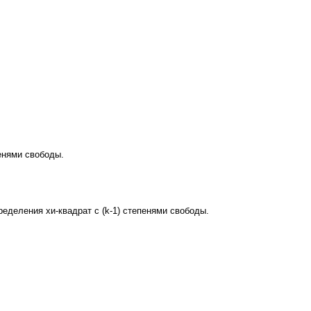
пенями свободы.
ределения хи-квадрат
с (k-1) степенями свободы.