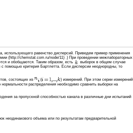
та
, использующего равенство дисперсий. Приведем пример применения
имии
.) При проведении межлабораторных
ются и обобщаются. Таким образом, есть
выборок в общем случае
ы с помощью критерия Бартлетта. Если дисперсии неоднородны, то
тов, состоящих из
(
) измерений. При этом серии измерений
о нормальности распределения необходимо сравнить выборки на
людения за пропускной способностью канала в различные дни испытаний
ок неодинакового объема или по результатам предварительной