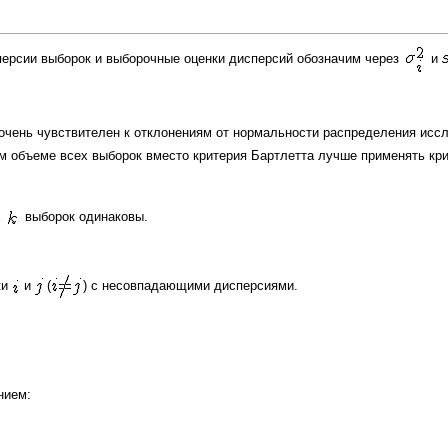
персии
выборок и выборочные оценки дисперсий обозначим через
и
 очень чувствителен к отклонениям от нормальности распределения исс
ом объеме всех выборок вместо критерия Бартлетта лучше применять
кр
х
выборок одинаковы.
ки
и
(
) с несовпадающими дисперсиями.
нием: