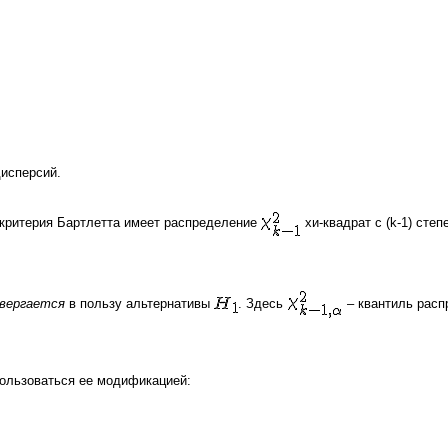
исперсий.
 критерия Бартлетта имеет распределение
хи-квадрат
с (k-1) сте
вергается
в пользу альтернативы
. Здесь
–
квантиль
расп
ользоваться ее модификацией: