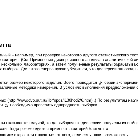
етта
ьный – например, при проверке некоторого другого
статистического тес
 критерия. (См.
Применение дисперсионного анализа в аналитической х
 в нескольких лабораториях, а затем полученные результаты обрабатыва
 выборок. Для этого сперва нужно убедиться, что дисперсии однородн
яется размер некоторого изделия. Всего проводится
серий эксперимен
различные методики измерения. В условиях выполнения предположения 
ных
.) По результатам наб
ти
необходимо проверить однородность выборок.
ым оказывается случай, когда выборочные дисперсии получены из выбор
ахи. Тогда рекомендуется применять критерий Бартлетта.
актике стараются отказаться от него, если есть такая возможность.