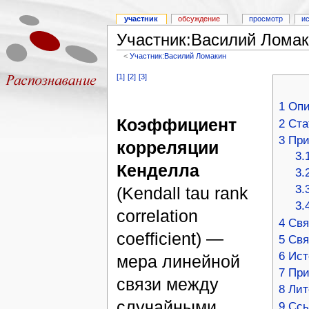
участник
обсуждение
просмотр
и
Участник:Василий Лома
<
Участник:Василий Ломакин
[1]
[2]
[3]
1
Опи
Коэффициент
2
Ста
3
Пр
корреляции
3.
Кенделла
3.
3.
(Kendall tau rank
3.
correlation
4
Свя
coefficient) —
5
Свя
6
Ист
мера линейной
7
При
связи между
8
Лит
случайными
9
Сс