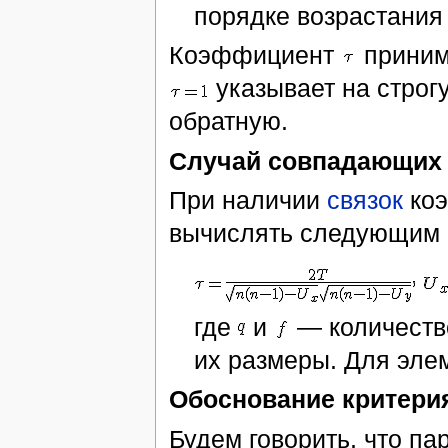
порядке возрастания
Коэффициент
приним
указывает на строг
обратную.
Случай совпадающих
При наличии
связок
коэ
вычислять следующим 
где
и
— количеств
их размеры. Для эле
Обоснование критери
Будем говорить, что п