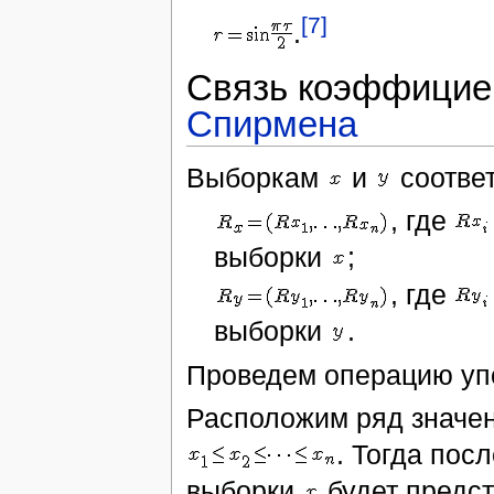
[7]
.
Связь коэффициен
Спирмена
Выборкам
и
соответ
, где
выборки
;
, где
выборки
.
Проведем операцию уп
Расположим ряд значе
. Тогда пос
выборки
будет предст