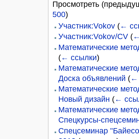
Просмотреть (предыдущ
500
)
Участник:Vokov
(
← сс
Участник:Vokov/CV
(
←
Математические мето
(
← ссылки
)
Математические мето
Доска объявлений
(
←
Математические мето
Новый дизайн
(
← ссы
Математические мето
Спецкурсы-спецсеми
Спецсеминар "Байесо