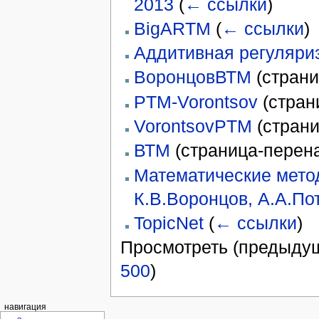
2013
(
← ссылки
)
BigARTM
(
← ссылки
)
Аддитивная регуляри
ВоронцовВТМ
(стран
PTM-Vorontsov
(стран
VorontsovPTM
(стран
ВТМ
(страница-перен
Математические метод
К.В.Воронцов, А.А.По
TopicNet
(
← ссылки
)
Просмотреть (предыдущ
500
)
навигация